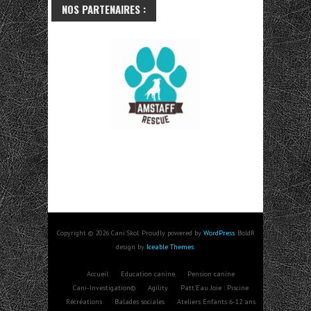
NOS PARTENAIRES :
Copyright © 2026 Cani'Skol. Proudly powered by
WordPress
. BoldR
design by
Iceable Themes
.
Accueil
Education canine
Pension canine
Cani-Investigation©
Agility
Patt’Eau Joie : Piscine
Récréations
Balades sociales
Ateliers Enfants 6-12 ans