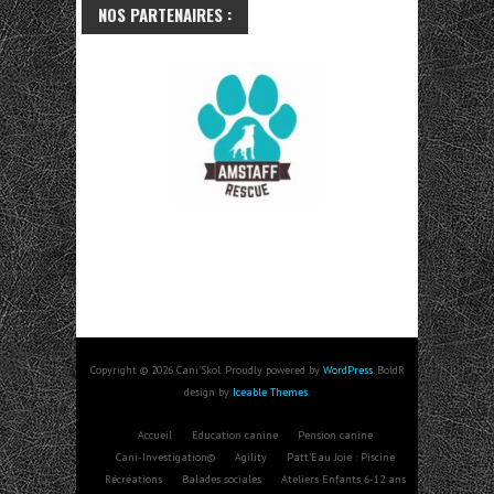
NOS PARTENAIRES :
Copyright © 2026 Cani'Skol. Proudly powered by
WordPress
. BoldR
design by
Iceable Themes
.
Accueil
Education canine
Pension canine
Cani-Investigation©
Agility
Patt’Eau Joie : Piscine
Récréations
Balades sociales
Ateliers Enfants 6-12 ans