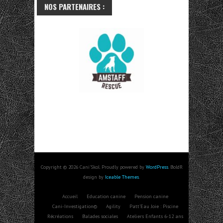
NOS PARTENAIRES :
Copyright © 2026 Cani'Skol. Proudly powered by
WordPress
. BoldR
design by
Iceable Themes
.
Accueil
Education canine
Pension canine
Cani-Investigation©
Agility
Patt’Eau Joie : Piscine
Récréations
Balades sociales
Ateliers Enfants 6-12 ans